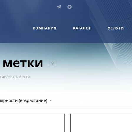
КОМПАНИЯ
КАТАЛОГ
УСЛУГИ
, метки
9
ие, фото, метки
лярности (возрастание)