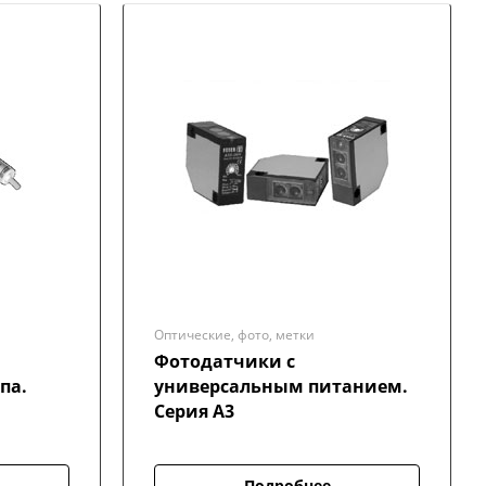
Оптические, фото, метки
Фотодатчики с
па.
универсальным питанием.
Серия А3
Подробнее