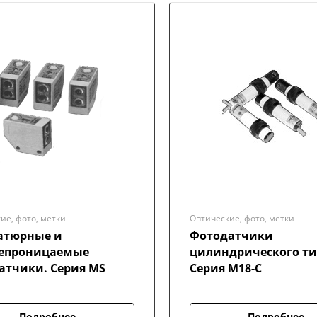
ие, фото, метки
Оптические, фото, метки
тюрные и
Фотодатчики
епроницаемые
цилиндрического ти
атчики. Серия MS
Серия M18-C
Подробнее
Подробнее