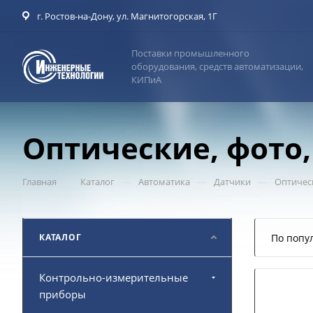
г. Ростов-на-Дону, ул. Магнитогорская, 1Г
Поставки промышленного
оборудования, средств автоматизации,
КИПиА
Оптические, фото
—
—
—
—
Главная
Каталог
Автоматика
Датчики
Оптическ
КАТАЛОГ
По попу
Контрольно-измерительные
приборы