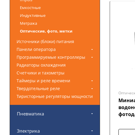
Емкостные
Индуктивные
Метража
Оптические, фото, метки
Источники (блоки) питания
Панели оператора
Программируемые контроллеры
Радиаторы охлаждения
Счетчики и тахометры
Таймеры и реле времени
Твердотельные реле
Оптическ
Тиристорные регуляторы мощности
Миниа
водон
Пневматика
фотод
Электрика