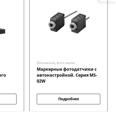
Оптические, фото, метки
Маркерные фотодатчики с
ого
автонастройкой. Серия MS-
02W
Подробнее