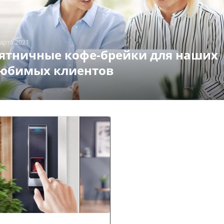
арта 2021
ятничные кофе-брейки для наших
юбимых клиентов