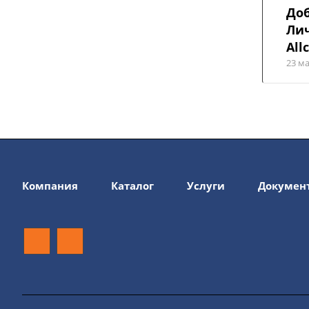
Доб
Ли
All
23 м
Компания
Каталог
Услуги
Докумен