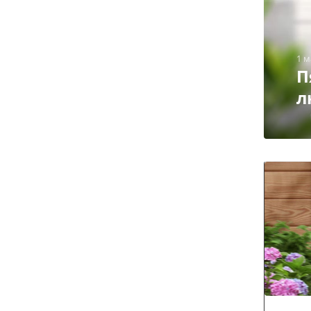
1 м
П
л