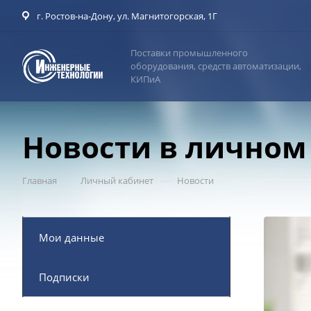
г. Ростов-на-Дону, ул. Магнитогорская, 1Г
Поставки промышленного
оборудования, средств автоматизации,
КИПиА
Новости в личном
—
—
Главная
Личный кабинет
Новости
Мои данные
Подписки