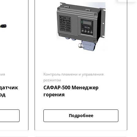
ния
Контроль пламени и управления
розжигом
САФАР-500 Менеджер
од
горения
Подробнее