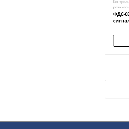
Контроль
розжиго
ФДС-0
сигна