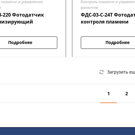
 пламени и управления
Контроль пламени и управле
м
розжигом
3-220 Фотодатчик
ФДС-03-С-24Т Фотода
лизирующий
контроля пламени
Подробнее
Подробнее
Загрузить е
1
2