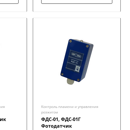
ния
Контроль пламени и управления
розжигом
чик
ФДС-01, ФДС-01Г
Фотодатчик