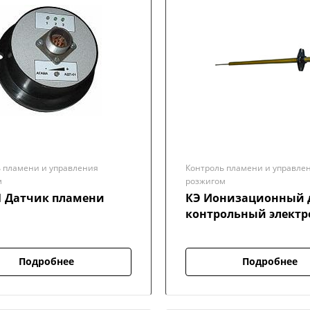
 пламени и управления
Контроль пламени и управле
м
розжигом
1 Датчик пламени
КЭ Ионизационный датчик
контрольный электр
Подробнее
Подробнее