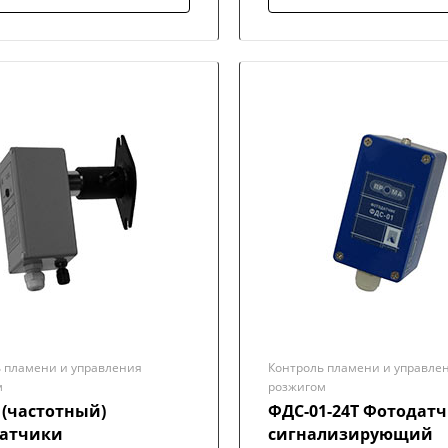
 пламени и управления
Контроль пламени и управле
м
розжигом
 (частотный)
ФДС-01-24Т Фотодат
атчики
сигнализирующий