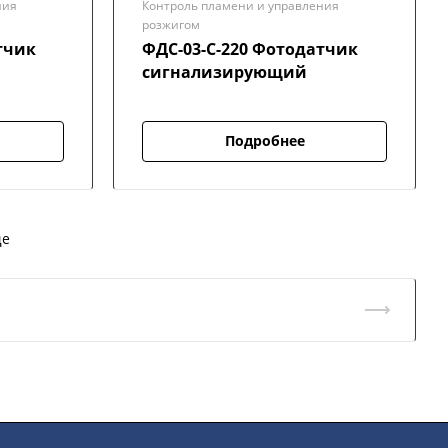
ния
Контроль пламени и управления
розжигом
тчик
ФДС-03-С-220 Фотодатчик
сигнализирующий
Подробнее
ще