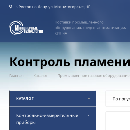
г. Ростов-на-Дону, ул. Магнитогорская, 1Г
Поставки промышленного
оборудования, средств автоматизации,
КИПиА
Контроль пламени
—
—
Главная
Каталог
Промышленное газовое оборудование.
КАТАЛОГ
По попу
Контрольно-измерительные
приборы