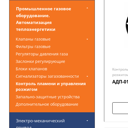
Промышленное газовое
оборудование.
Автоматизация
теплоэнергетики
Клапаны газовые
Фильтры газовые
Регуляторы давления газа
Заслонки регулирующие
Блоки клапанов
Контроль
розжиго
Сигнализаторы загазованности
АДП-0
Контроль пламени и управления
розжигом
Запально-защитные устройства
Дополнительное оборудование
Электро-механический
привод