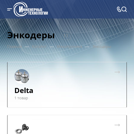
Энкодеры
11
—
—
—
Главная
Каталог
Мехатроника
Энкодеры
Delta
1 товар