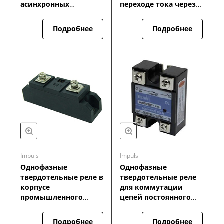
асинхронных
переходе тока через
двигателей
ноль
Подробнее
Подробнее
Impuls
Impuls
Однофазные
Однофазные
твердотельные реле в
твердотельные реле
корпусе
для коммутации
промышленного
цепей постоянного
исполнения
тока
Подробнее
Подробнее