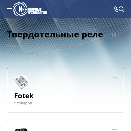
Твердотельные реле
14
—
—
—
Главная
Каталог
Автоматика
Твердотельные реле
Fotek
5 товаров