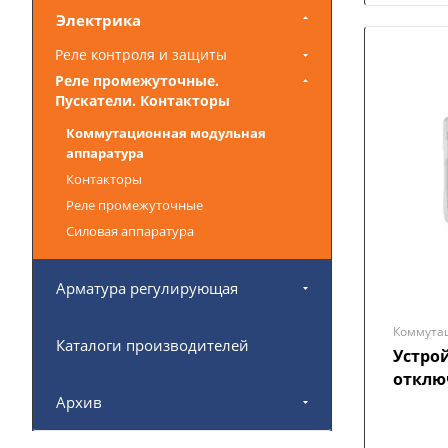
Электрика
Реле контроля и защиты
Реле промежуточные.
Пускатели. Контакторы
Коммутационная модульная
аппаратура
Контакторы
Реле промежуточные
Силовая аппаратура
Арматура регулирующая
Коммута
Каталоги производителей
Устро
отклю
Архив