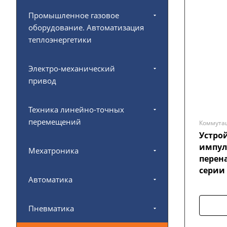
Промышленное газовое
оборудование. Автоматизация
теплоэнергетики
Электро-механический
привод
Техника линейно-точных
перемещений
Коммута
Устро
импул
Мехатроника
перен
серии
Автоматика
Пневматика