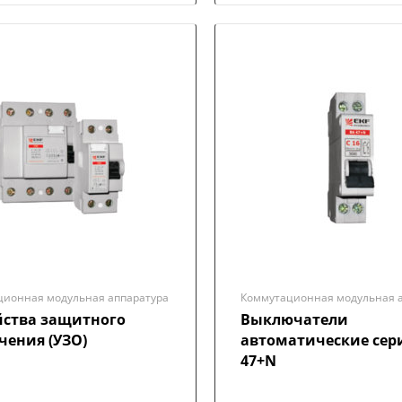
ционная модульная аппаратура
Коммутационная модульная 
йства защитного
Выключатели
чения (УЗО)
автоматические сер
47+N