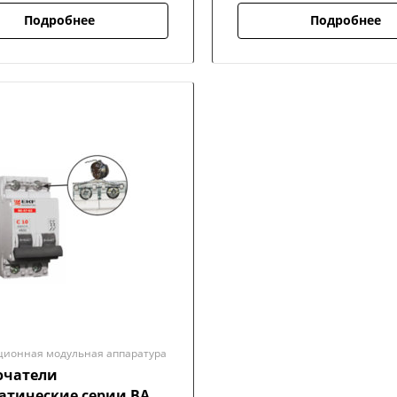
Подробнее
Подробнее
ционная модульная аппаратура
чатели
атические серии ВА