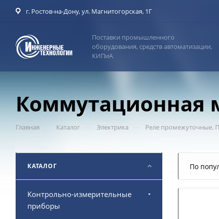
г. Ростов-на-Дону, ул. Магнитогорская, 1Г
Поставки промышленного
оборудования, средств автоматизации,
КИПиА
Коммутационная м
—
—
—
Главная
Каталог
Электрика
Реле промежуточные. П
КАТАЛОГ
По попу
Контрольно-измерительные
приборы