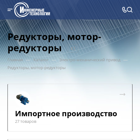
Редукторы, мотор-
редукторы
41
—
—
—
Главная
Каталог
Электро-механический привод
Редукторы, мотор-редукторы
Импортное производство
27 товаров