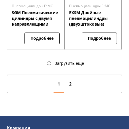
Пневмоцилиндры E•MC
Пневмоцилиндры E•MC
SGM Пневматические
EXSM Двойные
цилиндры с двумя
пневмоцилиндры
направляющими
(двухштоковые)
Подробнее
Подробнее
Загрузить еще
1
2
Компания