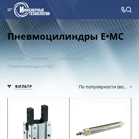
Пневмоцилиндры E•MC
23
—
—
—
Главная
Каталог
Пневматика
Пневмоцилиндры E•MC
ФИЛЬТР
По популярности (возрастание)