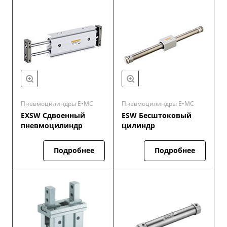
Пневмоцилиндры E•MC
Пневмоцилиндры E•MC
EXSW Сдвоенный
ESW Бесштоковый
пневмоцилиндр
цилиндр
Подробнее
Подробнее