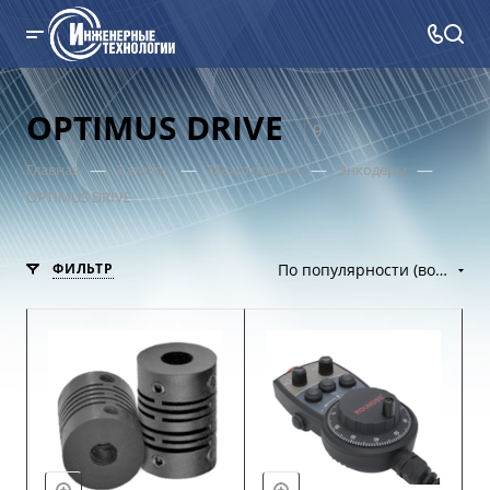
OPTIMUS DRIVE
9
—
—
—
—
Главная
Каталог
Мехатроника
Энкодеры
OPTIMUS DRIVE
ФИЛЬТР
По популярности (возрастание)