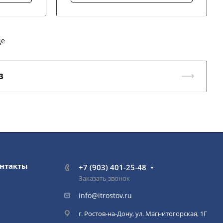
ще
3
нтакты
+7 (903) 401-25-48
Заказать звонок
info@itrostov.ru
г. Ростов-на-Дону, ул. Магнитогорская, 1Г