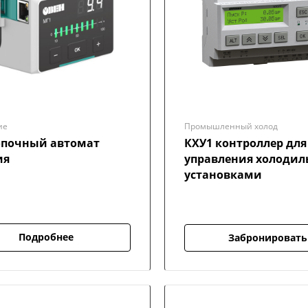
ие
Промышленный холод
опочный автомат
КХУ1 контроллер для
ия
управления холоди
установками
Подробнее
Забронировать