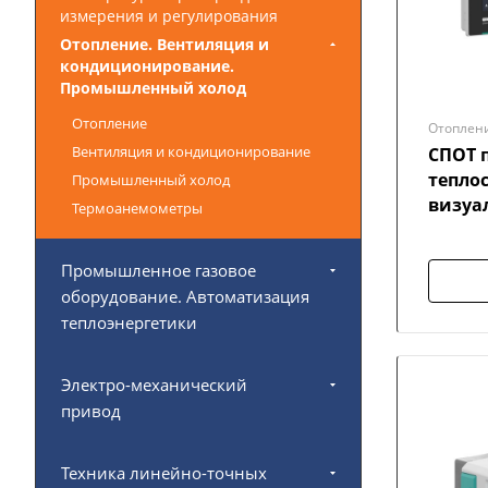
измерения и регулирования
Отопление. Вентиляция и
кондиционирование.
Промышленный холод
Отопление
Отоплен
Вентиляция и кондиционирование
СПОТ 
тепло
Промышленный холод
визуа
Термоанемометры
Промышленное газовое
оборудование. Автоматизация
теплоэнергетики
Электро-механический
привод
Техника линейно-точных