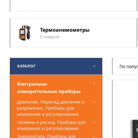
Термоанемометры
0 товаров
КАТАЛОГ
По попу
Контрольно-
измерительные приборы
Давление. Перепад давления и
разрежение. Приборы для
измерения и регулирования
Уровень и расход. Приборы для
измерения и регулирования
Температура. Приборы для