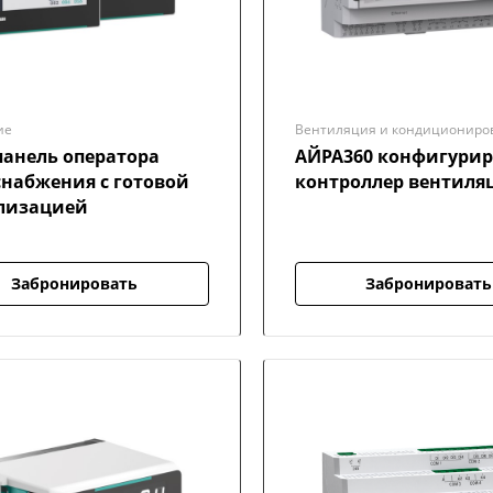
ие
Вентиляция и кондициониро
панель оператора
АЙРА360 конфигури
снабжения с готовой
контроллер вентиля
лизацией
Забронировать
Забронировать