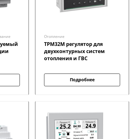
вание
Отопление
руемый
ТРМ32М регулятор для
ции
двухконтурных систем
отопления и ГВС
Подробнее