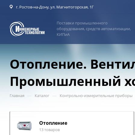
г. Ростов-на-Дону, ул. Магнитогорская, 1Г
Поставки промышленного
оборудования, средств автоматизации,
КИПиА
Отопление. Венти
Промышленный х
—
—
Главная
Каталог
Контрольно-измерительные приборы
Отопление
13 товаров