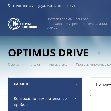
г. Ростов-на-Дону, ул. Магнитогорская, 1Г
Поставки промышленного
оборудования, средств автоматизации,
КИПиА
OPTIMUS DRIVE
10
—
—
—
Главная
Каталог
Автоматика
Программируемые ко
КАТАЛОГ
По попу
Контрольно-измерительные
приборы