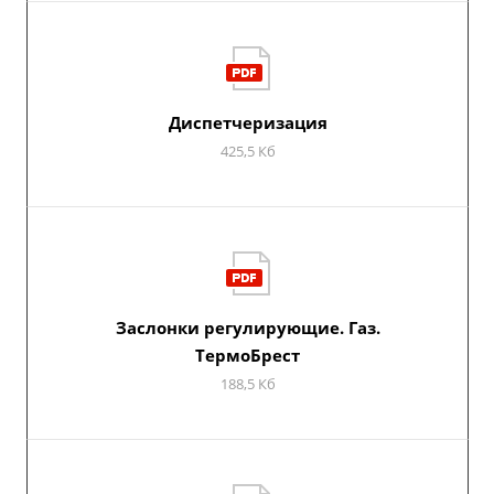
Диспетчеризация
425,5 Кб
Заслонки регулирующие. Газ.
ТермоБрест
188,5 Кб