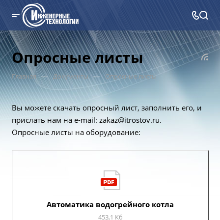
Опросные листы
—
—
Главная
Документы
Опросные листы
Вы можете скачать опросный лист, заполнить его, и
прислать нам на e-mail:
zakaz@itrostov.ru
.
Опросные листы на оборудование:
Автоматика водогрейного котла
453,1 Кб