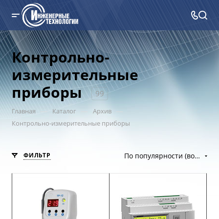
Контрольно-
измерительные
приборы
99
—
—
—
Главная
Каталог
Архив
Контрольно-измерительные приборы
ФИЛЬТР
По популярности (возрастание)