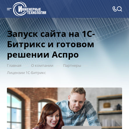
Запуск сайта на 1С-
Битрикс и готовом
решении Аспро
—
—
—
Главная
О компании
Партнеры
Лицензии 1С-Битрикс