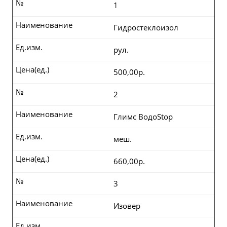
№
1
Наименование
Гидростеклоизол
Ед.изм.
рул.
Цена(ед.)
500,00р.
№
2
Наименование
Глимс ВодоStop
Ед.изм.
меш.
Цена(ед.)
660,00р.
№
3
Наименование
Изовер
Ед.изм.