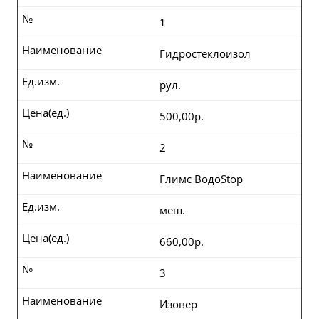
№
1
Наименование
Гидростеклоизол
Ед.изм.
рул.
Цена(ед.)
500,00р.
№
2
Наименование
Глимс ВодоStop
Ед.изм.
меш.
Цена(ед.)
660,00р.
№
3
Наименование
Изовер