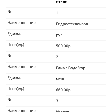
ители
№
1
Наименование
Гидростеклоизол
Ед.изм.
рул.
Цена(ед.)
500,00р.
№
2
Наименование
Глимс ВодоStop
Ед.изм.
меш.
Цена(ед.)
660,00р.
№
3
Наименование
Изовер