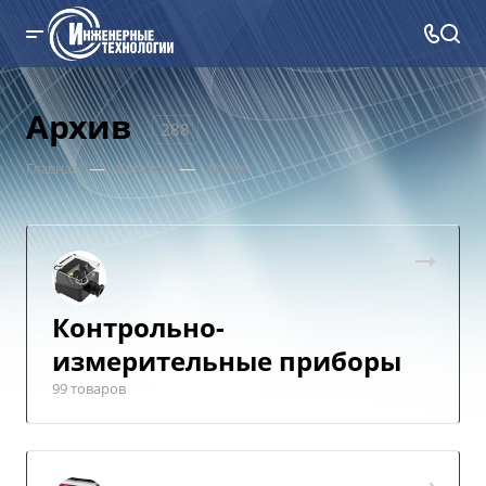
Архив
288
—
—
Главная
Каталог
Архив
Контрольно-
измерительные приборы
99 товаров