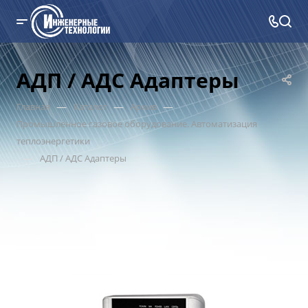
АДП / АДС Адаптеры
—
—
—
Главная
Каталог
Архив
Промышленное газовое оборудование. Автоматизация
теплоэнергетики
—
АДП / АДС Адаптеры