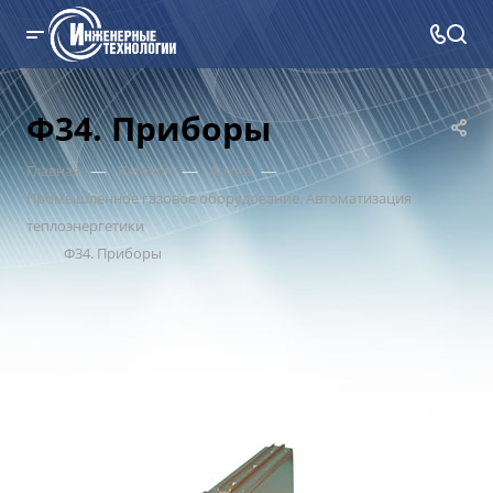
Ф34. Приборы
—
—
—
Главная
Каталог
Архив
Промышленное газовое оборудование. Автоматизация
теплоэнергетики
—
Ф34. Приборы