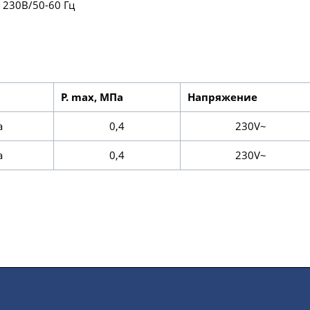
, 230В/50-60 Гц
P. max, МПа
Напряжение
а
0,4
230V~
а
0,4
230V~