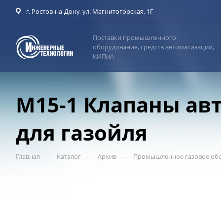
г. Ростов-на-Дону, ул. Магнитогорская, 1Г
Поставки промышленного
оборудования, средств автоматизации,
КИПиА
M15-1 Клапаны ав
для газойля
—
—
—
Главная
Каталог
Архив
Промышленное газовое обо