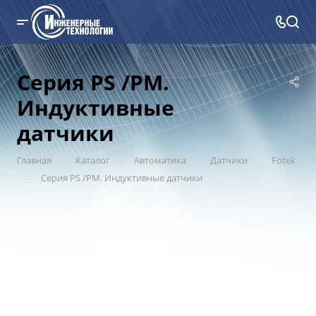
Серия PS /PM.
Индуктивные
датчики
—
—
—
—
Главная
Каталог
Автоматика
Датчики
Fotek
—
Серия PS /PM. Индуктивные датчики