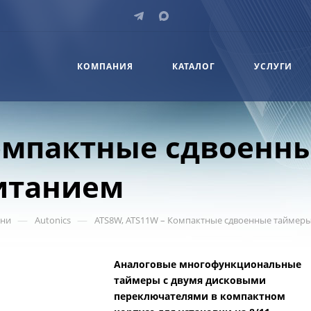
КОМПАНИЯ
КАТАЛОГ
УСЛУГИ
Компактные сдвоенн
итанием
—
—
ени
Autonics
ATS8W, ATS11W – Компактные сдвоенные таймер
Аналоговые многофункциональные
таймеры с двумя дисковыми
переключателями в компактном