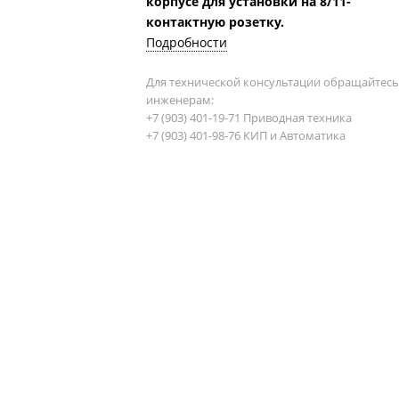
корпусе для установки на 8/11-
контактную розетку.
Подробности
Для технической консультации обращайтесь
инженерам:
+7 (903) 401-19-71 Приводная техника
+7 (903) 401-98-76 КИП и Автоматика