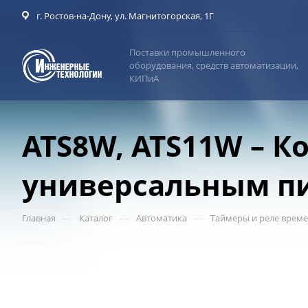
г. Ростов-на-Дону, ул. Магнитогорская, 1Г
Поставки промышленного
оборудования, средств автоматизации,
КИПиА
ATS8W, ATS11W – 
универсальным п
—
—
—
Главная
Каталог
Автоматика
Таймеры и реле врем