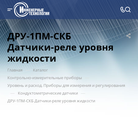
ДРУ-1ПМ-СКБ
Датчики-реле уровня
жидкости
—
—
Главная
Каталог
—
Контрольно-измерительные приборы
Уровень и расход. Приборы для измерения и регулирования
—
—
Кондуктометрические датчики
ДРУ-1ПМ-СКБ Датчики-реле уровня жидкости