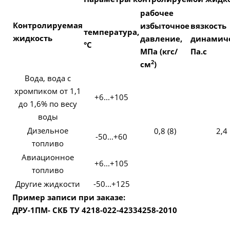
рабочее
Контролируемая
избыточное
вязкость
температура,
жидкость
давление,
динамиче
°С
МПа (кгс/
Па.с
2
см
)
Вода, вода с
хромпиком от 1,1
+6...+105
до 1,6% по весу
воды
Дизельное
0,8 (8)
2,4
-50...+60
топливо
Авиационное
+6...+105
топливо
Другие жидкости
-50...+125
Пример записи при заказе:
ДРУ-1ПМ- СКБ ТУ 4218-022-42334258-2010