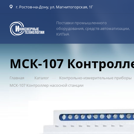
г. Ростов-на-Дону, ул. Магнитогорская, 1Г
Поставки промышленного
оборудования, средств автоматизации,
КИПиА
МСК-107 Контролл
—
—
Главная
Каталог
Контрольно-измерительные приборы
МСК-107 Контроллер насосной станции