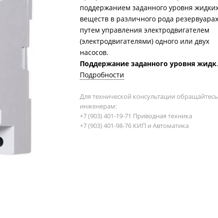
поддержанием заданного уровня жидки
веществ в различного рода резервуара
путем управления электродвигателем
(электродвигателями) одного или двух
насосов.
Поддержание заданного уровня жидк
веществ обеспечивается управлением
Подробности
при однофазном двигателе мощност
Для технической консультации обращайтесь
до 1 кВт
– встроенным реле нагрузки;
-
инженерам:
при трехфазном двигателе или при
+7 (903) 401-19-71 Приводная техника
однофазном двигателе мощностью
+7 (903) 401-98-76 КИП и Автоматика
более 1 кВт
- управлением катушкой
магнитного пускателя (контактора).