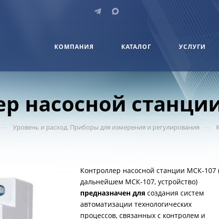
КОМПАНИЯ
КАТАЛОГ
УСЛУГИ
ер насосной станци
—
—
Уровень и расход. Приборы для измерения и регулирования
Контроллер насосной станции МСК-107 
дальнейшем МСК-107, устройство)
предназначен для
создания систем
автоматизации технологических
процессов, связанных с контролем и