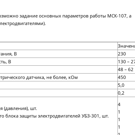
возможно задание основных параметров работы МСК-107, а
лектродвигателями).
Значен
ания, В
230
ть, В
130 – 2
48 – 62
рического датчика, не более, кОм
450
5,0
0,2
4
(давления), шт.
1
блока защиты электродвигателей УБЗ-301, шт.
1
1
1