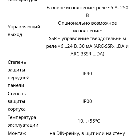
Базовое исполнение: реле ~5 А, 250
В
Опционально возможное
Управляющий
исполнение:
выход
SSR – управление твердотельным
реле =6...24 В, 30 мА (ARC-SSR-...DA и
ARC-3SSR-...DA)
Степень
защиты
IP40
передней
панели
Степень
защиты
IP00
корпуса
Температура
−10...+55°C
эксплуатации
Монтаж
на DIN-рейку, в щит или на стену