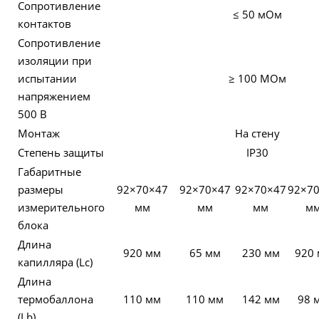
Сопротивление
≤ 50 мОм
контактов
Сопротивление
изоляции при
испытании
≥ 100 МОм
напряжением
500 В
Монтаж
На стену
Степень защиты
IP30
Габаритные
размеры
92×70×47
92×70×47
92×70×47
92×7
измерительного
мм
мм
мм
м
блока
Длина
920 мм
65 мм
230 мм
920
капилляра (Lc)
Длина
термобаллона
110 мм
110 мм
142 мм
98 
(Lb)