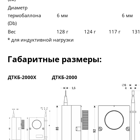
Диаметр
термобаллона
6 мм
6 мм
(Db)
Вес
128 г
124 г
117 г
131
* для индуктивной нагрузки
Габаритные размеры:
ДТКБ-2000Х
ДТКБ-2000