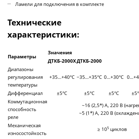
Ламели для подключения в комплекте
Технические
характеристики:
Значения
Параметры
ДТКБ-2000Х
ДТКБ-2000
Диапазоны
регулирования
+35...+40°С
−35...+35°С
0...+30°С
0...+
температуры
Дифференциал
±5°С
±5°С
±5°С
±5
Коммутационная
~16 (2,5*) А, 220 В (нагре
способность
~5 (1*) А, 220 В (охлажден
реле
Механическая
5
≥ 10
циклов
износостойкость