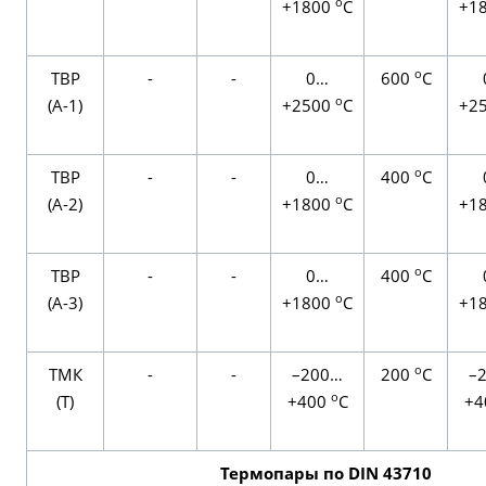
о
+1800
С
+1
о
TВР
-
-
0…
600
С
о
(А-1)
+2500
С
+2
о
ТВР
-
-
0…
400
С
о
(А-2)
+1800
С
+1
о
ТВР
-
-
0…
400
С
о
(А-3)
+1800
С
+1
о
ТМК
-
-
–200…
200
С
–
о
(Т)
+400
С
+4
Термопары по DIN 43710