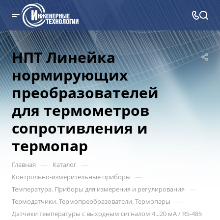
НПТ Линейка
нормирующих
преобразователей
для термометров
сопротивления и
термопар
—
—
Главная
Каталог
—
Контрольно-измерительные приборы
—
Температура. Приборы для измерения и регулирования
—
Термодатчики. Термопреобразователи. Термопары
Датчики температуры с выходным сигналом 4...20 мА / RS-485