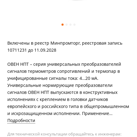
Включены в реестр Минпромторг, реестровая запись
10711231 до 11.09.2028
ОВЕН НПТ – серия универсальных преобразователей
сигналов термометров сопротивлений и термопар в
унифицированные сигналы тока: 4…20 мА.
Универсальные нормирующие преобразователи
сигналов ОВЕН НПТ выпускаются в конструктивных
исполнениях с креплением в головки датчиков
европейского и российского типа в общепромышленном
и искрозащищенном исполнении. Применение
нормированных сигналов снижает влияние
Подробности
электромагнитных помех в цепи измерения
Для технической консультации обращайтесь к инженерам:
температуры, упрощает подключение термодатчиков к