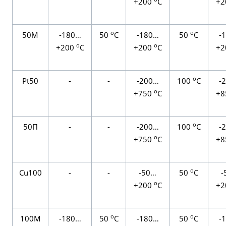
+200
С
+2
о
о
50М
-180…
50
С
-180…
50
С
-
о
о
+200
С
+200
С
+2
о
Pt50
-
-
-200…
100
С
-
о
+750
С
+8
о
50П
-
-
-200…
100
С
-
о
+750
С
+8
о
Сu100
-
-
-50…
50
С
-
о
+200
С
+2
о
о
100M
-180…
50
С
-180…
50
С
-