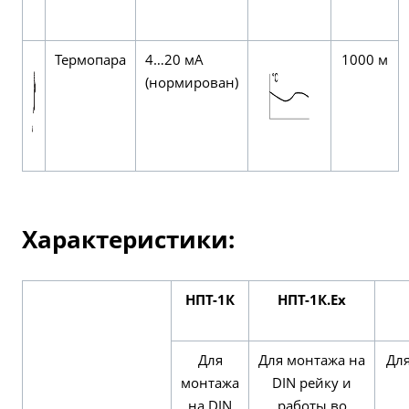
Термопара
4…20 мА
1000 м
(нормирован)
Характеристики:
НПТ-1К
НПТ-1К.Ех
Для
Для монтажа на
Для
монтажа
DIN рейку и
на DIN
работы во