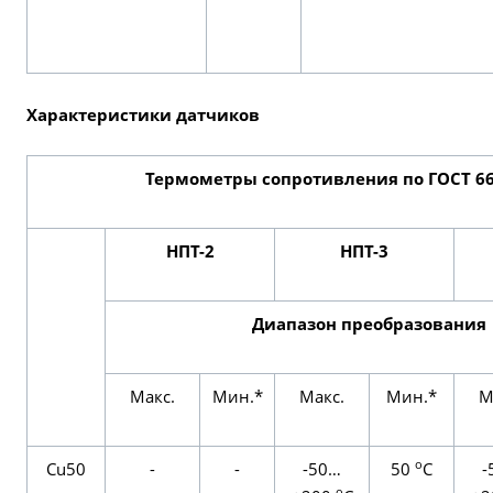
Характеристики датчиков
Термометры сопротивления по ГОСТ 6
НПТ-2
НПТ-3
Диапазон преобразования
Макс.
Мин.*
Макс.
Мин.*
М
о
Cu50
-
-
-50…
50
С
-
о