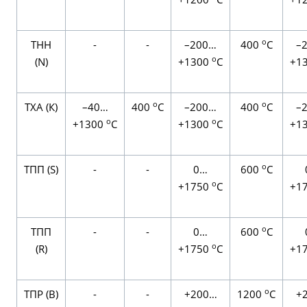
о
TНН
-
-
–200…
400
С
–
о
(N)
+1300
С
+1
о
о
TХА (К)
–40…
400
С
–200…
400
С
–
о
о
+1300
С
+1300
С
+1
о
TПП (S)
-
-
0…
600
С
о
+1750
С
+1
о
TПП
-
-
0…
600
С
о
(R)
+1750
С
+1
о
ТПР (В)
-
-
+200…
1200
С
+