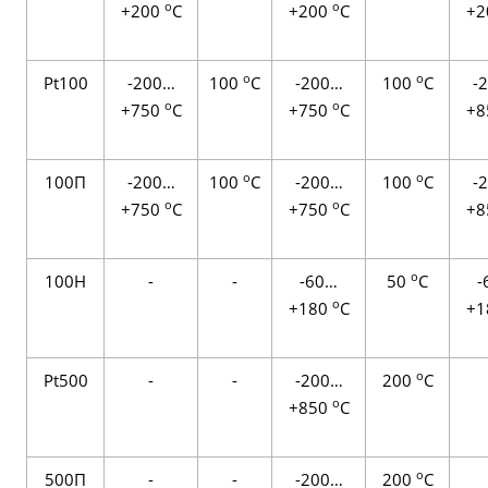
о
о
+200
С
+200
С
+2
о
о
Pt100
-200…
100
С
-200…
100
С
-
о
о
+750
С
+750
С
+8
о
о
100П
-200…
100
С
-200…
100
С
-
о
о
+750
С
+750
С
+8
о
100H
-
-
-60…
50
С
-
о
+180
С
+1
о
Pt500
-
-
-200…
200
С
о
+850
С
о
500П
-
-
-200…
200
С