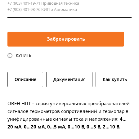
+7 (903) 401-19-71 Приводная техника
контроллерам, позволяет снизить затраты за счет
+7 (903) 401-98-76 КИП и Автоматика
использования обычных медных проводов вместо
специализированных термокомпенсационных кабелей,
а также в несколько раз увеличить длину линии связи от
датчика до измерительного прибора.
Если не нашли
Забронировать
свою модификацию, обратитесь к инженеру.
КУПИТЬ
Описание
Документация
Как купить
ОВЕН НПТ – серия универсальных преобразователей
сигналов термометров сопротивлений и термопар в
унифицированные сигналы тока и напряжения:
4…
20 мА, 0…20 мА, 0…5 мА, 0…10 В, 0…5 В, 2…10 В.