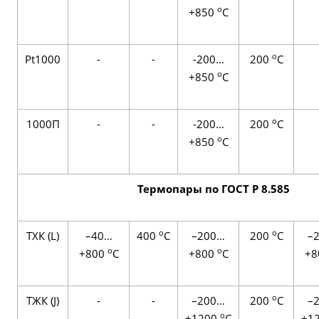
о
+850
С
о
Pt1000
-
-
-200…
200
С
о
+850
С
о
1000П
-
-
-200…
200
С
о
+850
С
Термопары по ГОСТ Р 8.585
о
о
TХК (L)
–40…
400
С
–200…
200
С
–
о
о
+800
С
+800
С
+8
о
TЖК (J)
-
-
–200…
200
С
–
о
+1200
С
+1