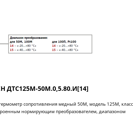
Н ДТС125М-50М.0,5.80.И[14]
т термометр сопротивления медный 50М, модель 125М, класс
встроенным нормирующим преобразователем, диапазоном