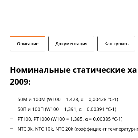
Описание
Документация
Как купить
Номинальные статические хар
2009:
50М и 100М (W100 = 1,428, α = 0,00428 °С-1)
50П и 100П (W100 = 1,391, α = 0,00391 °С-1)
РТ100, РТ1000 (W100 = 1,385, α = 0,00385 °С-1)
NTC 3k, NTC 10k, NTC 20k (коэффициент температурн