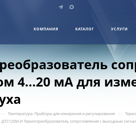
КОМПАНИЯ
КАТАЛОГ
УСЛУГИ
реобразователь соп
м 4...20 мА для изм
уха
—
—
Температура. Приборы для измерения и регулирования
Термо
ДТС125М.И Термопреобразователь сопротивления с выходным сигнало