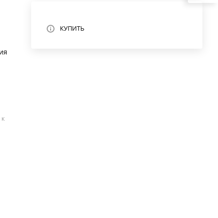
КУПИТЬ
ия
 к