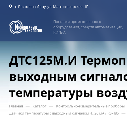
г. Ростов-на-Дону, ул. Магнитогорская, 1Г
Поставки промышленного
оборудования, средств автоматизации,
КИПиА
ДТС125М.И Термоп
выходным сигнало
температуры возд
—
—
Главная
Каталог
Контрольно-измерительные приборы
—
Датчики температуры с выходным сигналом 4...20 мА / RS-485