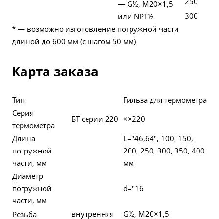
250
— G½, М20×1,5
300
или NPT½
* — возможно изготовление погружной части
длиной до 600 мм (с шагом 50 мм)
Карта заказа
Тип
Гильза для термометра
Серия
БТ серии 220
××220
термометра
Длина
L="46,64", 100, 150,
погружной
200, 250, 300, 350, 400
части, мм
мм
Диаметр
погружной
d="16
части, мм
внутренняя
G½, М20×1,5
Резьба