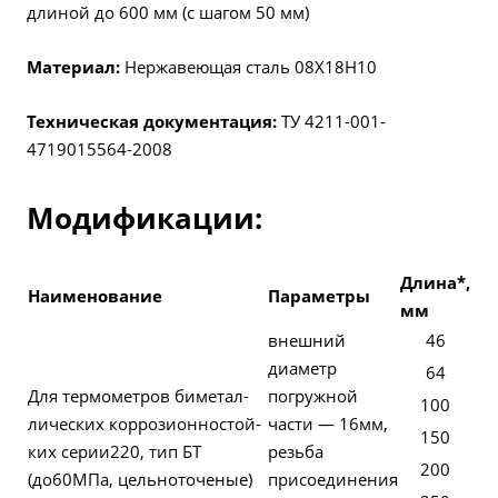
длиной до 600 мм (с шагом 50 мм)
Материал:
Нержавеющая сталь 08Х18Н10
Техническая документация:
ТУ 4211-001-
4719015564-2008
Модификации:
Длина*,
Наименование
Параметры
мм
внешний
46
диаметр
64
Для термо­мет­ров биме­тал­
погружной
100
ли­чес­ких кор­ро­зи­он­но­стой­
части — 16мм,
150
ких серии220, тип БТ
резьба
200
(до60МПа, цель­но­то­че­ные)
присоединения