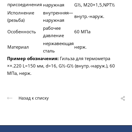
присоединения
наружная
G½, М20×1,5,NPT½
Исполнение
внутренняя—
внутр.-наруж.
(резьба)
наружная
рабочее
Особенность
60 МПа
давление
нержавеющая
Материал
нерж.
сталь
Пример обозначения:
Гильза для термометра
××.220 L=150 мм, d=16, G½-G½ (внутр.-наруж.), 60
МПа, нерж.
Назад к списку