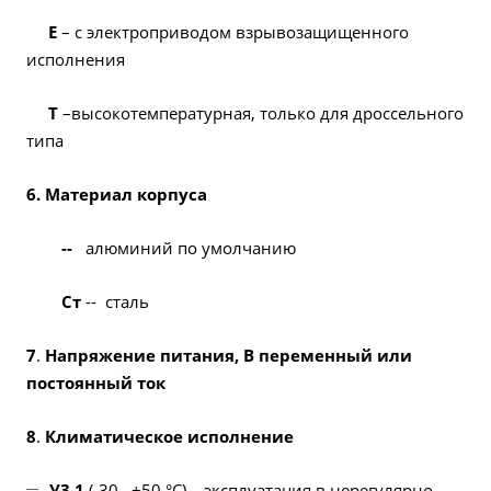
Е
– с электроприводом взрывозащищенного
исполнения
Т
–высокотемпературная, только для дроссельного
типа
6.
Материал корпуса
--
алюминий по умолчанию
Ст
-- сталь
7
.
Напряжение питания, В переменный или
постоянный ток
8
.
Климатическое исполнение
У3.1
(-30…+50 °С) – эксплуатация в нерегулярно