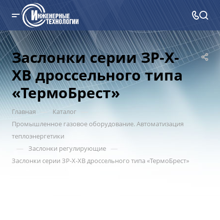
Заслонки серии ЗР-Х-
ХВ дроссельного типа
«ТермоБрест»
—
—
Главная
Каталог
Промышленное газовое оборудование. Автоматизация
теплоэнергетики
—
—
Заслонки регулирующие
Заслонки серии ЗР-Х-ХВ дроссельного типа «ТермоБрест»