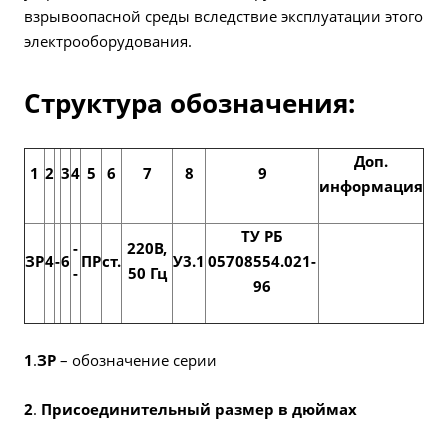
взрывоопасной среды вследствие эксплуатации этого
электрооборудования.
Структура обозначения:
Доп.
1
2
3
4
5
6
7
8
9
информация
ТУ РБ
-
220В,
ЗР
4
-
6
ПР
ст.
У3.1
05708554.021-
-
50 Гц
96
1
.
ЗР
– обозначение серии
2
.
Присоединительный размер в дюймах