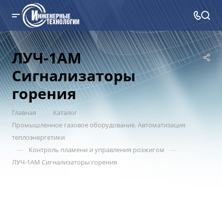
ЛУЧ-1АМ
Сигнализаторы
горения
—
—
Главная
Каталог
Промышленное газовое оборудование. Автоматизация
теплоэнергетики
—
—
Контроль пламени и управления розжигом
ЛУЧ-1АМ Сигнализаторы горения