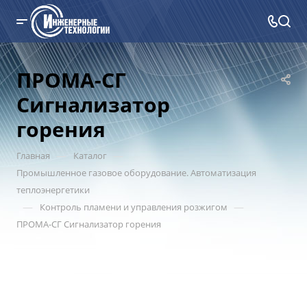
ПРОМА-СГ
Сигнализатор
горения
—
—
Главная
Каталог
Промышленное газовое оборудование. Автоматизация
теплоэнергетики
—
—
Контроль пламени и управления розжигом
ПРОМА-СГ Сигнализатор горения