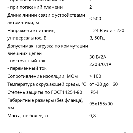
- при погасаний пламени
2
Длина линии связи с устройствами
< 500
автоматики, м
Напряжение питания,
= 24 В или ≈220
универсальное, В
В, 50Гц
Допустимая нагрузка по коммутации
внешних цепей
30 В/2А
- постоянный ток
220В/0,1А
- переменный ток
Сопротивление изоляции, МОм
> 100
Температура окружающей среды, °С
от -20 до +60
Степень защиты по ГОСТ14254-80
IP54
Габаритные размеры (без фланца),
95х155х90
мм
Масса, не более, кг
0,8