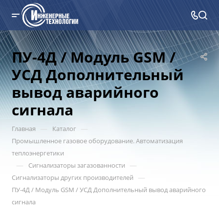
ПУ-4Д / Модуль GSM /
УСД Дополнительный
вывод аварийного
сигнала
—
—
Главная
Каталог
Промышленное газовое оборудование. Автоматизация
теплоэнергетики
—
—
Сигнализаторы загазованности
—
Сигнализаторы других производителей
ПУ-4Д / Модуль GSM / УСД Дополнительный вывод аварийного
сигнала