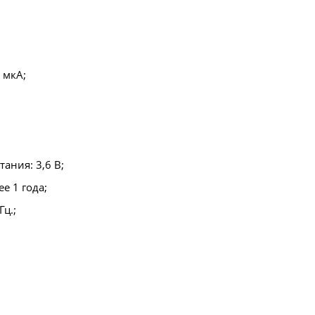
 мкА;
ания: 3,6 В;
е 1 года;
ц.;