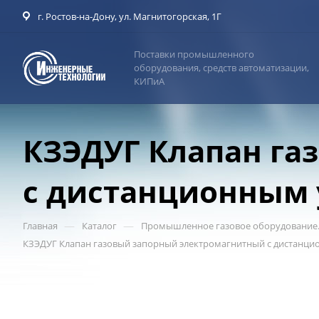
г. Ростов-на-Дону, ул. Магнитогорская, 1Г
Поставки промышленного
оборудования, средств автоматизации,
КИПиА
КЗЭДУГ Клапан га
с дистанционным
—
—
Главная
Каталог
Промышленное газовое оборудование.
КЗЭДУГ Клапан газовый запорный электромагнитный с дистанц