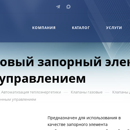
КОМПАНИЯ
КАТАЛОГ
УСЛУГИ
зовый запорный эл
 управлением
—
—
 Автоматизация теплоэнергетики
Клапаны газовые
Клапаны 
ионным управлением
Предназначен для использования в
качестве запорного элемента