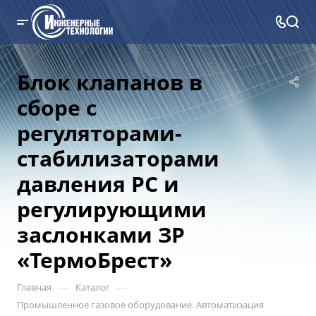
Блок клапанов в
сборе с
регуляторами-
стабилизаторами
давления РС и
регулирующими
заслонками ЗР
«ТермоБрест»
—
—
Главная
Каталог
Промышленное газовое оборудование. Автоматизация