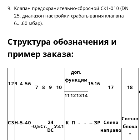
Клапан предохранительно-сбросной СК1-010 (DN
25, диапазон настройки срабатывания клапана
6….60 мбар).
Структура обозначения и
пример заказа:
доп.
функции
1
2
3
4
5
6
15
16
7
8
9
10
17
18
11
12
13
14
Состав
24
Слева
С
3
Н
-
5
-
4
0
К
П
-
-
--
ЗР
-
0,5
Ст.
У3.1
блока
DC
направо
*