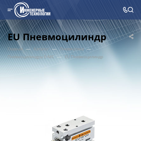
EU Пневмоцилиндр
—
—
—
Главная
Каталог
Пневматика
—
Пневмоцилиндры E•MC
EU Пневмоцилиндр