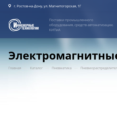
г. Ростов-на-Дону, ул. Магнитогорская, 1Г
Поставки промышленного
оборудования, средств автоматизации,
КИПиА
Электромагнитные
—
—
—
Главная
Каталог
Пневматика
Пневмораспределите