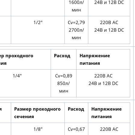
1600л/
24В и 12В DC
мин
1/2"
Cv=2,79
220В AC
2700л/
24В и 12В DC
мин
ер проходного
Расход
Напряжение
ния
питания
1/4"
Cv=0,89
220В AC
850л/
24В и 12В DC
мин
и
Размер проходного
Расход
Напряжение
сечения
питания
1/8"
Cv=0,67
220В AC