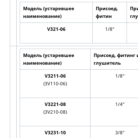
Модель (устаревшее
Присоед.
Пр
наименование)
фитин
гл
V321-06
1/8"
Модель (устаревшее
Присоед. фитинг 
наименование)
глушитель
V3211-06
1/8"
(3V110-06)
V3221-08
1/4"
(3V210-08)
V3231-10
3/8"