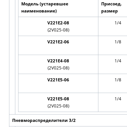
Модель (устаревшее
Присоед.
наименование)
размер
V221E2-08
1/4
(2V025-08)
V221E2-06
1/8
V221E4-08
1/4
(2V025-08)
V221E5-06
1/8
V221E5-08
1/4
(2V025-08)
Пневмораспределители 3/2