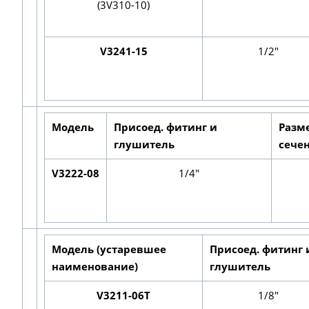
(3V310-10)
V3241-15
1/2"
Модель
Присоед. фитинг и
Разм
глушитель
сече
V3222-08
1/4"
Модель (устаревшее
Присоед. фитинг 
наименование)
глушитель
V3211-06T
1/8"