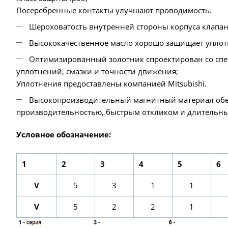
Посеребренные контакты улучшают проводимость.
Шероховатость внутренней стороны корпуса клапана 
Высококачественное масло хорошо защищает уплотн
Оптимизированный золотник спроектирован со спе
уплотнений, смазки и точности движения;
Уплотнения предоставлены компанией Mitsubishi.
Высокопроизводительный магнитный материал обес
производительностью, быстрым откликом и длительны
Условное обозначение:
1
2
3
4
5
6
V
5
3
1
1
V
5
2
2
1