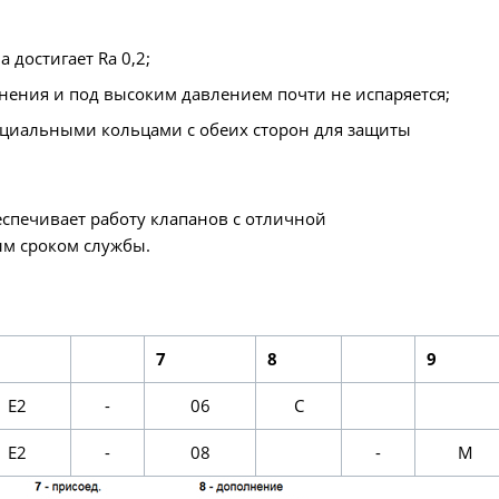
достигает Ra 0,2;
ения и под высоким давлением почти не испаряется;
циальными кольцами с обеих сторон для защиты
печивает работу клапанов с отличной
м сроком службы.
7
8
9
E2
-
06
С
E2
-
08
-
M