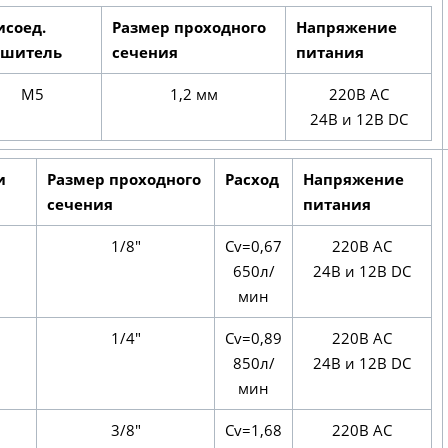
исоед.
Размер проходного
Напряжение
ушитель
сечения
питания
M5
1,2 мм
220В AC
24В и 12В DC
и
Размер проходного
Расход
Напряжение
сечения
питания
1/8"
Cv=0,67
220В AC
650л/
24В и 12В DC
мин
1/4"
Cv=0,89
220В AC
850л/
24В и 12В DC
мин
3/8"
Cv=1,68
220В AC