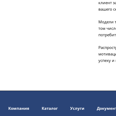
клиент з
вашего с
Модели т
том числ
потребит
Распрост
мотиваци
успеху и
Компания
Каталог
Услуги
Докумен