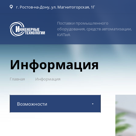
г. Ростов-на-Дону, ул. Магнитогорская, 1Г
Поставки промышленного
оборудования, средств автоматизации,
КИПиА
Информация
—
Главная
Информация
Возможности