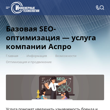
Базовая SEO-
оптимизация — услуга
компании Аспро
—
—
—
Главная
Информация
Возможности
Оптимизация и продвижение
Услуга поможет увеличить узнаваемость бренда и